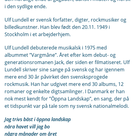
i den sydlige ende.
Ulf Lundell er svensk forfatter, digter, rockmusiker og
billedkunstner. Han blev født den 20.11. 1949 i
Stockholm i et arbejderhjem.
Ulf Lundell debuterede musikalsk i 1975 med
albummet ”Vargmåne”. Året efter kom debut- og
generationsromanen Jack, der siden er filmatiseret. Ulf
Lundell skriver sine sange på svensk og har igennem
mere end 30 år påvirket den svensksprogede
rockmusik. Han har udgivet mere end 30 albums, 12
romaner og enkelte digtsamlinger. I Danmark er han
nok mest kendt for ”Öppna Landskap”, en sang, der på
et tidspunkt var på tale som ny svensk nationalmelodi.
Jag trivs bäst i öppna landskap
nära havet vill jag bo
några månader om året