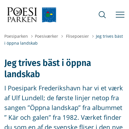
Tilbage til
Poesiparken
Poesiværker
Flisepoesier
Jeg trives bäst
i öppna landskab
Jeg trives bäst i öppna
landskab
‎I Poesipark Frederikshavn har vi et værk
af Ulf Lundell; de første linjer netop fra
sangen ”Öppna landskap” fra albummet
” Kär och galen” fra 1982. Værket finder
du som en af de svenske fliser i den nye