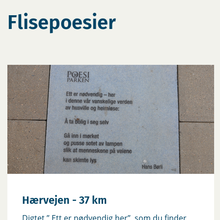
Flisepoesier
Hærvejen - 37 km
‎Digtet ” Ett er nødvendig her”, som du finder