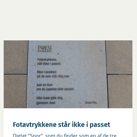
Fotavtrykkene står ikke i passet
‎Digtet ”Spor”, som du finder som en af de tre