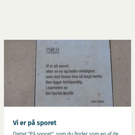
Vi er på sporet
‎Digtet ”På sporet”, som du finder som en af de